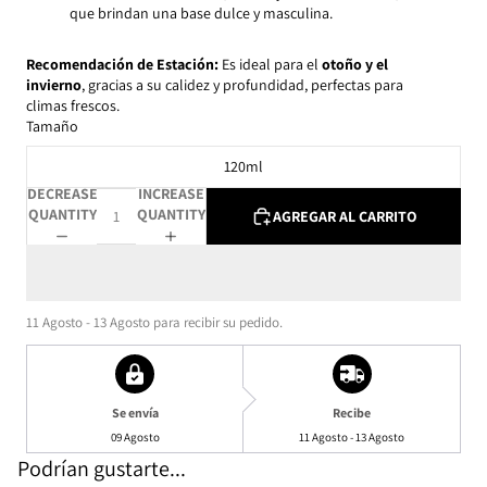
que brindan una base dulce y masculina.
Recomendación de Estación:
E
s ideal para el
otoño y el
invierno
, gracias a su calidez y profundidad, perfectas para
climas frescos.
Tamaño
120ml
DECREASE
INCREASE
QUANTITY
QUANTITY
AGREGAR AL CARRITO
11 Agosto - 13 Agosto
para recibir su pedido.
Se envía
Recibe
09 Agosto
11 Agosto - 13 Agosto
Podrían gustarte...