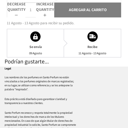
DECREASE
INCREASE
QUANTITY
QUANTITY
AGREGAR AL CARRITO
11 Agosto - 13 Agosto
para recibir su pedido.
Se envía
Recibe
09 Agosto
11 Agosto - 13 Agosto
Podrían gustarte...
Legal
Los nombres de los perfumes en Santo Perfum no están
vinculados a los perfumes originales de marcas registradas;
en su lugar, se utilizan como referencia y se les antepone la
palabra "inspirado".
Esta práctica está diseñada para garantizar claridad y
transparencia a nuestros clientes.
Santo Perfum reconoce y respeta totalmente la propiedad
intelectual y los derechos de marca de los titulares
mencionados. En caso de que algún titular de derechos de
propiedad industrial lo solicite, Santo Perfum se compromete