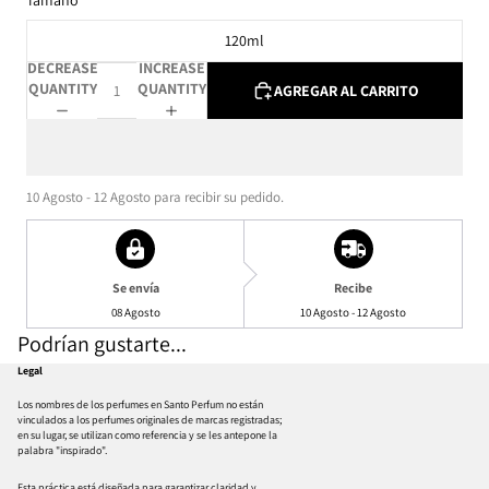
Tamaño
120ml
DECREASE
INCREASE
QUANTITY
QUANTITY
AGREGAR AL CARRITO
10 Agosto - 12 Agosto
para recibir su pedido.
Se envía
Recibe
08 Agosto
10 Agosto - 12 Agosto
Podrían gustarte...
Legal
Los nombres de los perfumes en Santo Perfum no están
vinculados a los perfumes originales de marcas registradas;
en su lugar, se utilizan como referencia y se les antepone la
palabra "inspirado".
Esta práctica está diseñada para garantizar claridad y