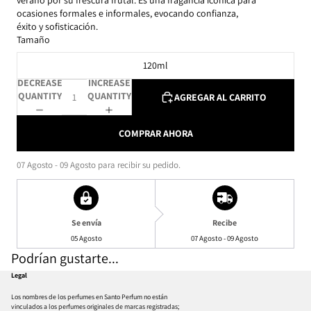
verano por su frescura frutal. Es una fragancia icónica para
ocasiones formales e informales, evocando confianza,
éxito y sofisticación.
Tamaño
120ml
DECREASE
INCREASE
QUANTITY
QUANTITY
AGREGAR AL CARRITO
COMPRAR AHORA
07 Agosto - 09 Agosto
para recibir su pedido.
Se envía
Recibe
05 Agosto
07 Agosto - 09 Agosto
Podrían gustarte...
Legal
Los nombres de los perfumes en Santo Perfum no están
vinculados a los perfumes originales de marcas registradas;